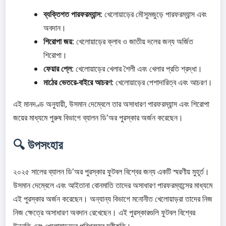
ব্যক্তিগত পারফরম্যান্স
: খেলোয়াড়ের মৌসুমজুড়ে পারফরম্যান্স এবং
অবদান।
শিরোপা জয়
: খেলোয়াড়ের ক্লাব ও জাতীয় দলের জন্য অর্জিত
শিরোপা।
ফেয়ার প্লে
: খেলোয়াড়ের খেলার শৈলী এবং খেলার প্রতি শ্রদ্ধা।
মাঠের ভেতরে-বাইরে আচরণ
: খেলোয়াড়ের পেশাদারিত্ব এবং আচরণ।
এই মানদণ্ড অনুযায়ী, উসমান দেম্বেলে তার অসাধারণ পারফরম্যান্স এবং শিরোপা
জয়ের মাধ্যমে পুরুষ বিভাগে ব্যালন ডি'অর পুরস্কার অর্জন করেছেন।
🔍 উপসংহার
২০২৫ সালের ব্যালন ডি'অর পুরস্কার ফুটবল বিশ্বের জন্য একটি স্মরণীয় মুহূর্ত।
উসমান দেম্বেলে এবং আইতানা বোনমাতি তাদের অসাধারণ পারফরম্যান্সের মাধ্যমে
এই পুরস্কার অর্জন করেছেন। অন্যান্য বিভাগে মনোনীত খেলোয়াড়রা তাদের নিজ
নিজ ক্ষেত্রে অসাধারণ অবদান রেখেছেন। এই পুরস্কারগুলি ফুটবল বিশ্বের
উন্নতি এবং খেলোয়াড়দের পরিশ্রমের স্বীকৃতি।