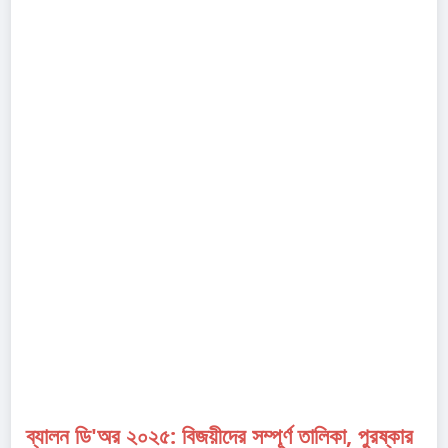
ব্যালন ডি'অর ২০২৫: বিজয়ীদের সম্পূর্ণ তালিকা, পুরষ্কার