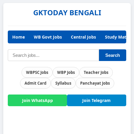
GKTODAY BENGALI
Home
WB Govt Jobs
Central Jobs
Study Materia
Search
WBPSC Jobs
WBP Jobs
Teacher Jobs
Admit Card
Syllabus
Panchayat Jobs
Join WhatsApp
Join Telegram