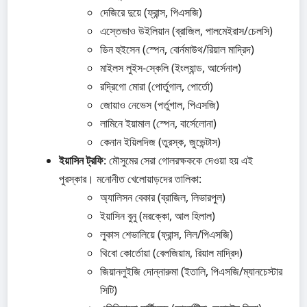
দেজিরে দুয়ে (ফ্রান্স, পিএসজি)
এস্তেভাও উইলিয়ান (ব্রাজিল, পালমেইরাস/চেলসি)
ডিন হুইসেন (স্পেন, বোর্নমাউথ/রিয়াল মাদ্রিদ)
মাইলস লুইস-স্কেলি (ইংল্যান্ড, আর্সেনাল)
রদ্রিগো মোরা (পোর্তুগাল, পোর্তো)
জোয়াও নেভেস (পর্তুগাল, পিএসজি)
লামিনে ইয়ামাল (স্পেন, বার্সেলোনা)
কেনান ইয়িলদিজ (তুরস্ক, জুভেন্টাস)
ইয়াসিন ট্রফি
: মৌসুমের সেরা গোলরক্ষককে দেওয়া হয় এই
পুরস্কার। মনোনীত খেলোয়াড়দের তালিকা:
অ্যালিসন বেকার (ব্রাজিল, লিভারপুল)
ইয়াসিন বুনু (মরক্কো, আল হিলাল)
লুকাস শেভালিয়ে (ফ্রান্স, লিল/পিএসজি)
থিবো কোর্তোয়া (বেলজিয়াম, রিয়াল মাদ্রিদ)
জিয়ানলুইজি দোন্নারুমা (ইতালি, পিএসজি/ম্যানচেস্টার
সিটি)