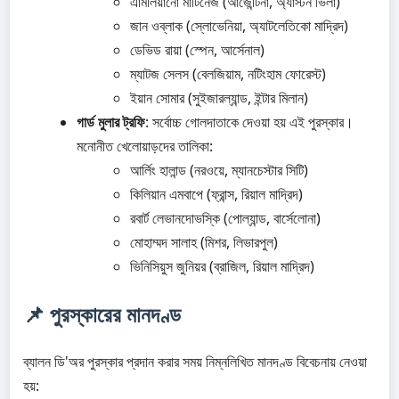
এমিলিয়ানো মার্টিনেজ (আর্জেন্টিনা, অ্যাস্টন ভিলা)
জান ওব্লাক (স্লোভেনিয়া, অ্যাটলেতিকো মাদ্রিদ)
ডেভিড রায়া (স্পেন, আর্সেনাল)
ম্যাটজ সেলস (বেলজিয়াম, নটিংহাম ফোরেস্ট)
ইয়ান সোমার (সুইজারল্যান্ড, ইন্টার মিলান)
গার্ড মুলার ট্রফি
: সর্বোচ্চ গোলদাতাকে দেওয়া হয় এই পুরস্কার।
মনোনীত খেলোয়াড়দের তালিকা:
আর্লিং হালান্ড (নরওয়ে, ম্যানচেস্টার সিটি)
কিলিয়ান এমবাপে (ফ্রান্স, রিয়াল মাদ্রিদ)
রবার্ট লেভানদোভস্কি (পোল্যান্ড, বার্সেলোনা)
মোহাম্মদ সালাহ (মিশর, লিভারপুল)
ভিনিসিয়ুস জুনিয়র (ব্রাজিল, রিয়াল মাদ্রিদ)
📌 পুরস্কারের মানদণ্ড
ব্যালন ডি'অর পুরস্কার প্রদান করার সময় নিম্নলিখিত মানদণ্ড বিবেচনায় নেওয়া
হয়: